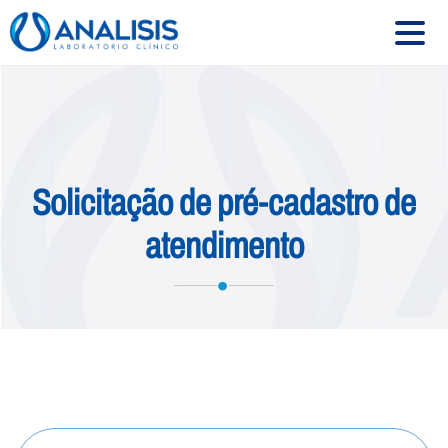
HOME
SOBRE
Solicitação de pré-cadastro de
SERVIÇOS
atendimento
EXAMES
CONVÊNIOS
UNIDADES
CONTATO
Siga-nos: