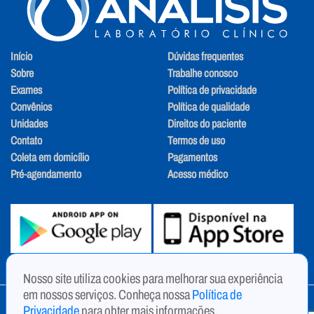
Início
Dúvidas frequentes
Sobre
Trabalhe conosco
Exames
Política de privacidade
Convênios
Política de qualidade
Unidades
Direitos do paciente
Contato
Termos de uso
Coleta em domicílio
Pagamentos
Pré-agendamento
Acesso médico
Nosso site utiliza cookies para melhorar sua experiência
em nossos serviços. Conheça nossa
Política de
Copyright © 2024 - ANALISIS - LABORATORIO CLINICO E INFANTIL
Privacidade
para obter mais informações.