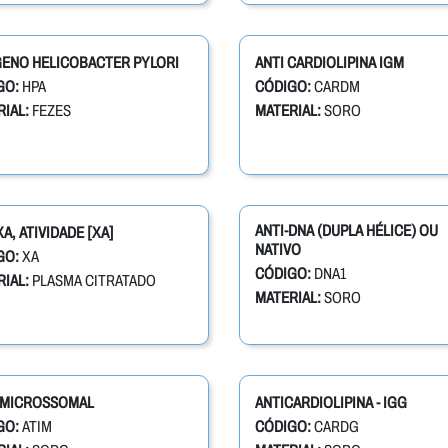
GENO HELICOBACTER PYLORI
ANTI CARDIOLIPINA IGM
GO:
HPA
CÓDIGO:
CARDM
IAL:
FEZES
MATERIAL:
SORO
ANTI-DNA (DUPLA HÉLICE) OU
XA, ATIVIDADE [XA]
NATIVO
GO:
XA
CÓDIGO:
DNA1
IAL:
PLASMA CITRATADO
MATERIAL:
SORO
. MICROSSOMAL
ANTICARDIOLIPINA - IGG
GO:
ATIM
CÓDIGO:
CARDG