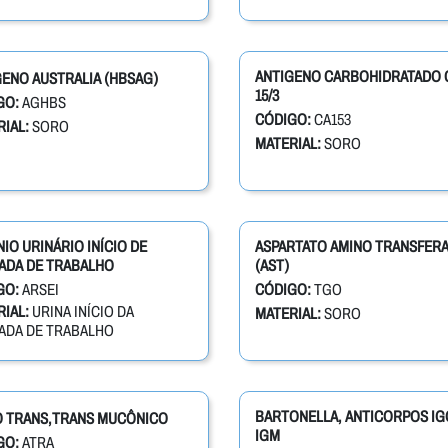
ANTIGENO CARBOHIDRATADO 
ENO AUSTRALIA (HBSAG)
15/3
GO:
AGHBS
CÓDIGO:
CA153
IAL:
SORO
MATERIAL:
SORO
IO URINÁRIO INÍCIO DE
ASPARTATO AMINO TRANSFER
ADA DE TRABALHO
(AST)
GO:
ARSEI
CÓDIGO:
TGO
IAL:
URINA INÍCIO DA
MATERIAL:
SORO
ADA DE TRABALHO
BARTONELLA, ANTICORPOS IG
O TRANS,TRANS MUCÔNICO
IGM
GO:
ATRA