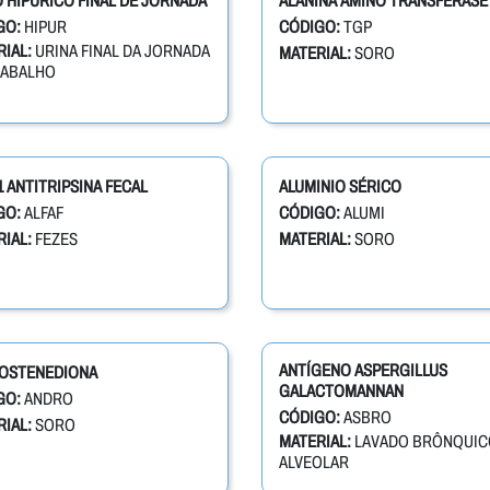
 HIPURICO FINAL DE JORNADA
ALANINA AMINO TRANSFERASE 
GO:
HIPUR
CÓDIGO:
TGP
IAL:
URINA FINAL DA JORNADA
MATERIAL:
SORO
RABALHO
1 ANTITRIPSINA FECAL
ALUMINIO SÉRICO
GO:
ALFAF
CÓDIGO:
ALUMI
IAL:
FEZES
MATERIAL:
SORO
ANTÍGENO ASPERGILLUS
OSTENEDIONA
GALACTOMANNAN
GO:
ANDRO
CÓDIGO:
ASBRO
IAL:
SORO
MATERIAL:
LAVADO BRÔNQUIC
ALVEOLAR