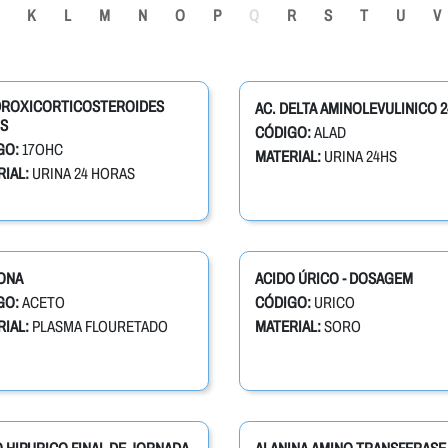
K
L
M
N
O
P
Q
R
S
T
U
V
IDROXICORTICOSTEROIDES
AC. DELTA AMINOLEVULINICO 2
S
CÓDIGO:
ALAD
GO:
17OHC
MATERIAL:
URINA 24HS
IAL:
URINA 24 HORAS
ONA
ACIDO ÚRICO - DOSAGEM
GO:
ACETO
CÓDIGO:
URICO
IAL:
PLASMA FLOURETADO
MATERIAL:
SORO