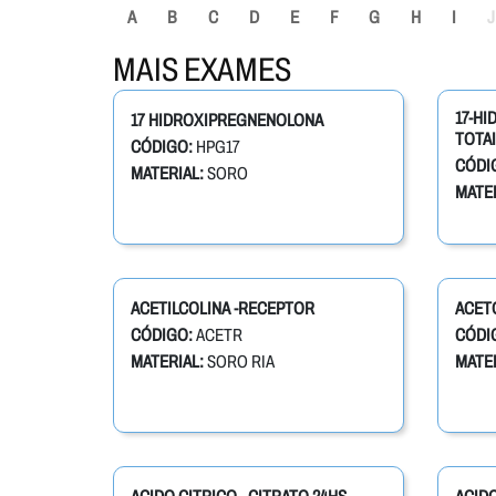
A
B
C
D
E
F
G
H
I
J
MAIS EXAMES
17-H
17 HIDROXIPREGNENOLONA
TOTAI
CÓDIGO:
HPG17
CÓDI
MATERIAL:
SORO
MATER
ACETILCOLINA -RECEPTOR
ACET
CÓDIGO:
ACETR
CÓDI
MATERIAL:
SORO RIA
MATER