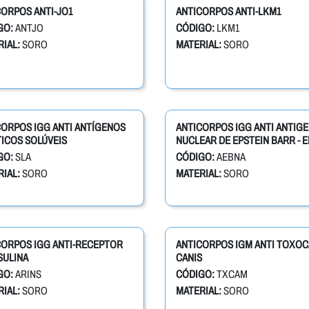
ORPOS ANTI-JO1
ANTICORPOS ANTI-LKM1
GO:
ANTJO
CÓDIGO:
LKM1
IAL:
SORO
MATERIAL:
SORO
CORPOS IGG ANTI ANTÍGENOS
ANTICORPOS IGG ANTI ANTIG
ICOS SOLÚVEIS
NUCLEAR DE EPSTEIN BARR - 
GO:
SLA
CÓDIGO:
AEBNA
IAL:
SORO
MATERIAL:
SORO
CORPOS IGG ANTI-RECEPTOR
ANTICORPOS IGM ANTI TOXO
SULINA
CANIS
GO:
ARINS
CÓDIGO:
TXCAM
IAL:
SORO
MATERIAL:
SORO