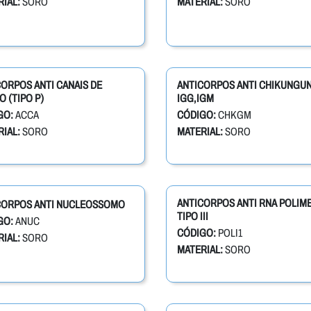
IAL:
SORO
MATERIAL:
SORO
ORPOS ANTI CANAIS DE
ANTICORPOS ANTI CHIKUNGU
O (TIPO P)
IGG,IGM
GO:
ACCA
CÓDIGO:
CHKGM
IAL:
SORO
MATERIAL:
SORO
ANTICORPOS ANTI RNA POLIM
CORPOS ANTI NUCLEOSSOMO
TIPO III
GO:
ANUC
CÓDIGO:
POLI1
IAL:
SORO
MATERIAL:
SORO