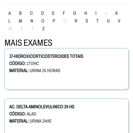
A
B
C
D
E
F
G
H
I
J
K
L
M
N
O
P
Q
R
S
T
U
V
W
X
Y
Z
MAIS EXAMES
17-HIDROXICORTICOSTEROIDES TOTAIS
CÓDIGO:
17OHC
MATERIAL:
URINA 24 HORAS
AC. DELTA AMINOLEVULINICO 24 HS
CÓDIGO:
ALAD
MATERIAL:
URINA 24HS