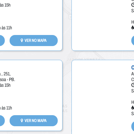
às 15h
S
H
 às 11h
VER NO MAPA
 , 251,
A
soa - PB.
C
às 15h
S
H
 às 11h
S
VER NO MAPA