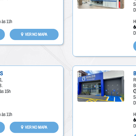
S
D
 às 11h
H
D
VER NO MAPA
OS
1,
R
B.
B
às 15h
S
D
 às 11h
H
D
VER NO MAPA