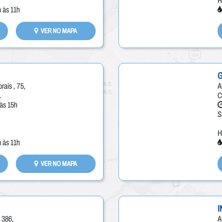
H
 às 11h
VER NO MAPA
ais , 75,
A
.
C
às 15h
S
H
 às 11h
VER NO MAPA
I
, 386,
A