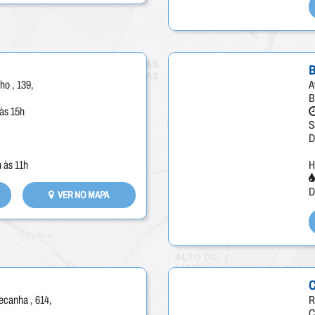
ho , 139,
A
B
às 15h
S
D
 às 11h
H
D
VER NO MAPA
ecanha , 614,
R
C