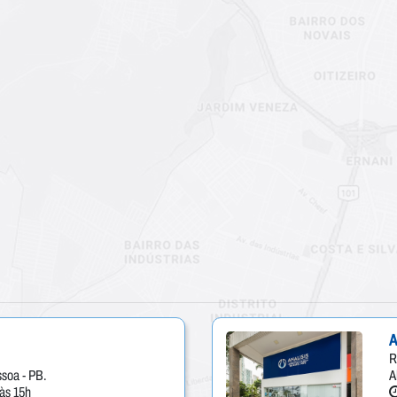
A
R
ssoa - PB.
A
às 15h