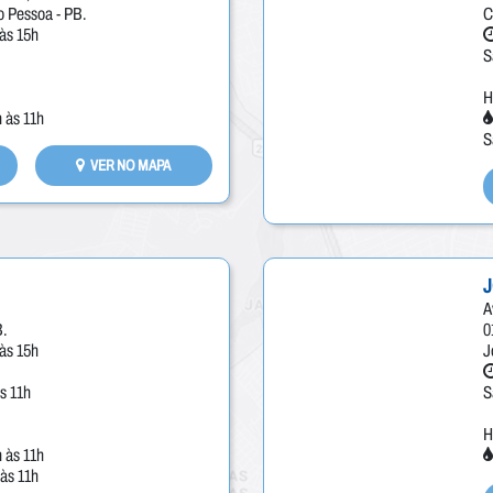
ao Pessoa - PB.
C
às 15h
S
H
 às 11h
S
VER NO MAPA
A
B.
0
às 15h
J
s 11h
S
H
 às 11h
 às 11h