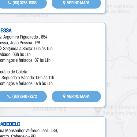
(83) 3255-5363
VER NO MAPA
BESSA
v. Argemiro Figueiredo , 654,
essa, Joao Pessoa - PB.
Segunda a Sexta: 06h às 15h
ábado: 06h às 11h
omingos e feriados: 07 às 11h
orário de Coleta:
Segunda a Sábado: 06h às 11h
omingos e feriados: 07h às 11h
(83) 3246 - 2372
VER NO MAPA
CABEDELO
ua Monsenhor Valfredo Leal , 139,
entro, Cabedelo - PB.