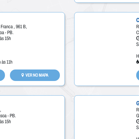
C
Franca , 961 B,
R
oa - PB.
C
às 15h
S
H
 às 11h
VER NO MAPA
G
,
R
soa - PB.
G
às 15h
S