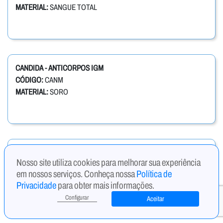
MATERIAL:
SANGUE TOTAL
CANDIDA - ANTICORPOS IGM
CÓDIGO:
CANM
MATERIAL:
SORO
CANDIDA ALBICANS IGM, ANTICORPOS ANTI
Nosso site utiliza cookies para melhorar sua experiência
CÓDIGO:
CAIGM
em nossos serviços. Conheça nossa
Política de
MATERIAL:
SORO
Privacidade
para obter mais informações.
Configurar
Aceitar