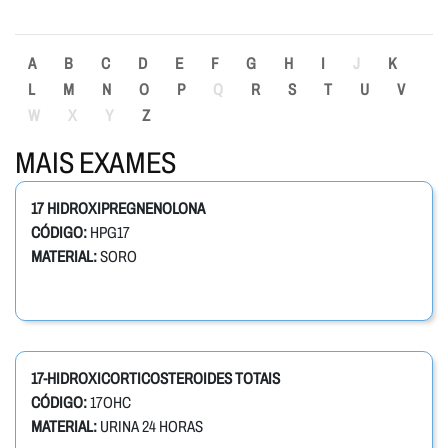
A
B
C
D
E
F
G
H
I
J
K
L
M
N
O
P
Q
R
S
T
U
V
W
X
Y
Z
MAIS EXAMES
17 HIDROXIPREGNENOLONA
CÓDIGO:
HPG17
MATERIAL:
SORO
17-HIDROXICORTICOSTEROIDES TOTAIS
CÓDIGO:
17OHC
MATERIAL:
URINA 24 HORAS