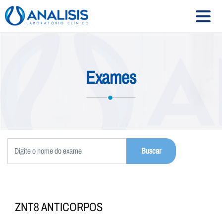
HOME
Exames
SOBRE
SERVIÇOS
EXAMES
CONVÊNIOS
UNIDADES
CONTATO
ZNT8 ANTICORPOS
Siga-nos: