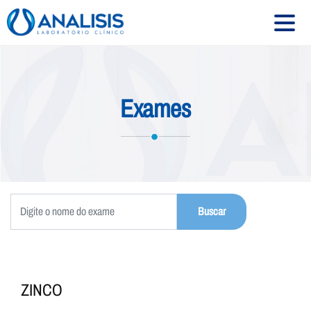
HOME
Exames
SOBRE
SERVIÇOS
EXAMES
CONVÊNIOS
UNIDADES
CONTATO
ZINCO
Siga-nos: