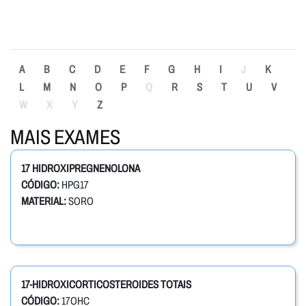
A
B
C
D
E
F
G
H
I
J
K
L
M
N
O
P
Q
R
S
T
U
V
W
X
Y
Z
MAIS EXAMES
17 HIDROXIPREGNENOLONA
CÓDIGO:
HPG17
MATERIAL:
SORO
17-HIDROXICORTICOSTEROIDES TOTAIS
CÓDIGO:
17OHC