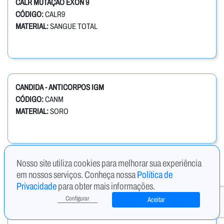
CALR MUTAÇÃO EXON 9
CÓDIGO:
CALR9
MATERIAL:
SANGUE TOTAL
CANDIDA - ANTICORPOS IGM
CÓDIGO:
CANM
MATERIAL:
SORO
Nosso site utiliza cookies para melhorar sua experiência
CANDIDA ALBICANS IGM, ANTICORPOS ANTI
em nossos serviços. Conheça nossa
Política de
CÓDIGO:
CAIGM
Privacidade
para obter mais informações.
MATERIAL:
SORO
Configurar
Aceitar