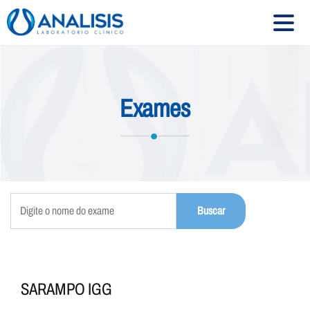
HOME
Exames
SOBRE
SERVIÇOS
EXAMES
CONVÊNIOS
UNIDADES
CONTATO
SARAMPO IGG
Siga-nos: