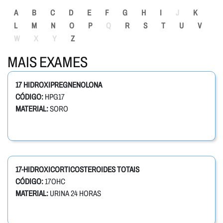
A
B
C
D
E
F
G
H
I
J
K
L
M
N
O
P
Q
R
S
T
U
V
W
X
Y
Z
MAIS EXAMES
17 HIDROXIPREGNENOLONA
CÓDIGO:
HPG17
MATERIAL:
SORO
17-HIDROXICORTICOSTEROIDES TOTAIS
CÓDIGO:
17OHC
MATERIAL:
URINA 24 HORAS