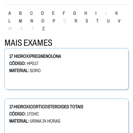
A
B
C
D
E
F
G
H
I
J
K
L
M
N
O
P
Q
R
S
T
U
V
W
X
Y
Z
MAIS EXAMES
17 HIDROXIPREGNENOLONA
CÓDIGO:
HPG17
MATERIAL:
SORO
17-HIDROXICORTICOSTEROIDES TOTAIS
CÓDIGO:
17OHC
MATERIAL:
URINA 24 HORAS