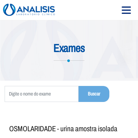
HOME
Exames
SOBRE
SERVIÇOS
EXAMES
CONVÊNIOS
UNIDADES
CONTATO
OSMOLARIDADE - urina amostra isolada
Siga-nos: