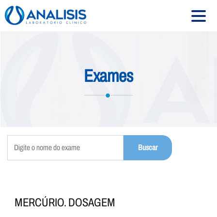
HOME
Exames
SOBRE
SERVIÇOS
EXAMES
CONVÊNIOS
UNIDADES
CONTATO
MERCÚRIO. DOSAGEM
Siga-nos: