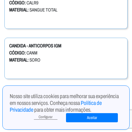
CÓDIGO:
CALR9
MATERIAL:
SANGUE TOTAL
CANDIDA - ANTICORPOS IGM
CÓDIGO:
CANM
MATERIAL:
SORO
Nosso site utiliza cookies para melhorar sua experiência
CANDIDA ALBICANS IGM, ANTICORPOS ANTI
em nossos serviços. Conheça nossa
Política de
CÓDIGO:
CAIGM
Privacidade
para obter mais informações.
MATERIAL:
SORO
Configurar
Aceitar