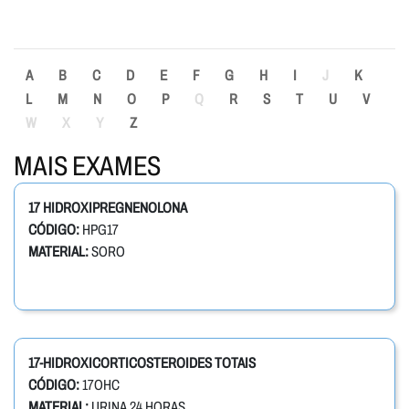
A
B
C
D
E
F
G
H
I
J
K
L
M
N
O
P
Q
R
S
T
U
V
W
X
Y
Z
MAIS EXAMES
17 HIDROXIPREGNENOLONA
CÓDIGO:
HPG17
MATERIAL:
SORO
17-HIDROXICORTICOSTEROIDES TOTAIS
CÓDIGO:
17OHC
MATERIAL:
URINA 24 HORAS