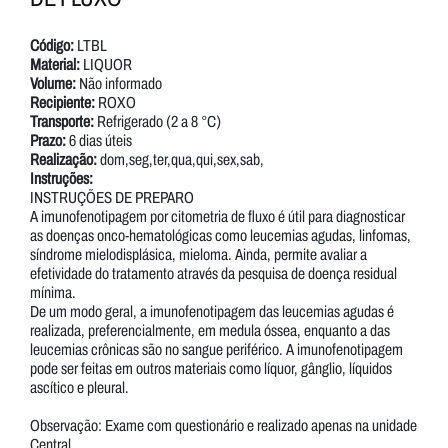
Código:
LTBL
Material:
LIQUOR
Volume:
Não informado
Recipiente:
ROXO
Transporte:
Refrigerado (2 a 8 °C)
Prazo:
6 dias úteis
Realização:
dom,seg,ter,qua,qui,sex,sab,
Instruções:
INSTRUÇÕES DE PREPARO
A imunofenotipagem por citometria de fluxo é útil para diagnosticar
as doenças onco-hematológicas como leucemias agudas, linfomas,
síndrome mielodisplásica, mieloma. Ainda, permite avaliar a
efetividade do tratamento através da pesquisa de doença residual
mínima.
De um modo geral, a imunofenotipagem das leucemias agudas é
realizada, preferencialmente, em medula óssea, enquanto a das
leucemias crônicas são no sangue periférico. A imunofenotipagem
pode ser feitas em outros materiais como líquor, gânglio, líquidos
ascítico e pleural.
Observação: Exame com questionário e realizado apenas na unidade
Central.