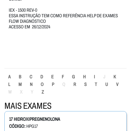
IEX - 1500 REV-0
ESSA INSTRUÇÃO TEM COMO REFERÊNCIA HELP DE EXAMES
FLOW DIAGNÓSTICO
ACESSO EM 26/12/2024
A
B
C
D
E
F
G
H
I
J
K
L
M
N
O
P
Q
R
S
T
U
V
W
X
Y
Z
MAIS EXAMES
17 HIDROXIPREGNENOLONA
CÓDIGO:
HPG17