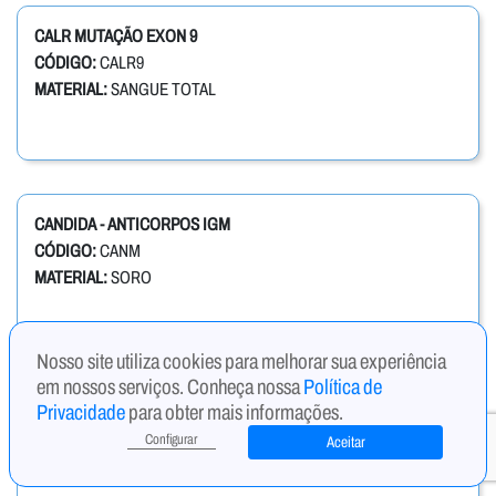
CALR MUTAÇÃO EXON 9
CÓDIGO:
CALR9
MATERIAL:
SANGUE TOTAL
CANDIDA - ANTICORPOS IGM
CÓDIGO:
CANM
MATERIAL:
SORO
Nosso site utiliza cookies para melhorar sua experiência
em nossos serviços. Conheça nossa
Política de
Privacidade
para obter mais informações.
CANDIDA ALBICANS IGM, ANTICORPOS ANTI
CÓDIGO:
CAIGM
Configurar
Aceitar
MATERIAL:
SORO