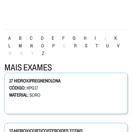
A
B
C
D
E
F
G
H
I
J
K
L
M
N
O
P
Q
R
S
T
U
V
W
X
Y
Z
MAIS EXAMES
17 HIDROXIPREGNENOLONA
CÓDIGO:
HPG17
MATERIAL:
SORO
17-HIDROXICORTICOSTEROIDES TOTAIS