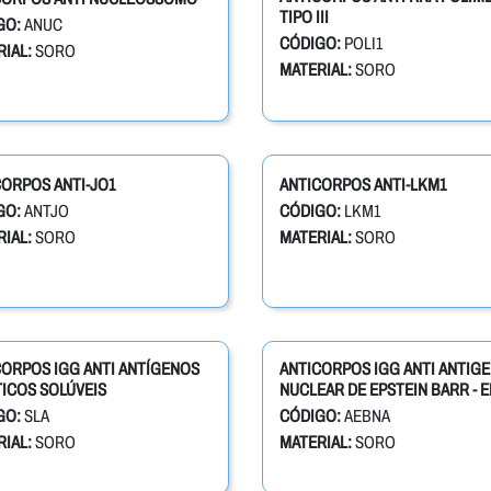
TIPO III
GO:
ANUC
CÓDIGO:
POLI1
IAL:
SORO
MATERIAL:
SORO
ORPOS ANTI-JO1
ANTICORPOS ANTI-LKM1
GO:
ANTJO
CÓDIGO:
LKM1
IAL:
SORO
MATERIAL:
SORO
CORPOS IGG ANTI ANTÍGENOS
ANTICORPOS IGG ANTI ANTIG
ICOS SOLÚVEIS
NUCLEAR DE EPSTEIN BARR - 
GO:
SLA
CÓDIGO:
AEBNA
IAL:
SORO
MATERIAL:
SORO