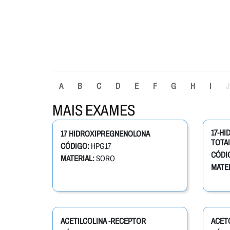
A
B
C
D
E
F
G
H
I
J
MAIS EXAMES
17-H
17 HIDROXIPREGNENOLONA
TOTAI
CÓDIGO:
HPG17
CÓDI
MATERIAL:
SORO
MATER
ACETILCOLINA -RECEPTOR
ACET