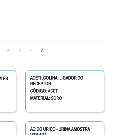
W
X
Y
Z
ACETILCOLINA -LIGADOR DO
4 HS
RECEPTOR
CÓDIGO:
ACET
MATERIAL:
SORO
ACIDO ÚRICO - URINA AMOSTRA
ISOLADA