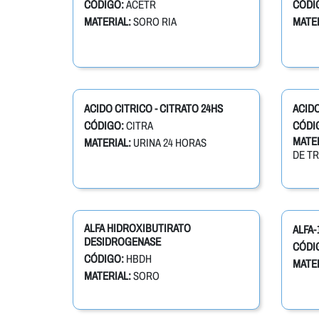
CÓDIGO:
ACETR
CÓDI
MATERIAL:
SORO RIA
MATER
ACIDO CITRICO - CITRATO 24HS
ACIDO
CÓDIGO:
CITRA
CÓDI
MATER
MATERIAL:
URINA 24 HORAS
DE T
ALFA HIDROXIBUTIRATO
ALFA-
DESIDROGENASE
CÓDI
CÓDIGO:
HBDH
MATER
MATERIAL:
SORO