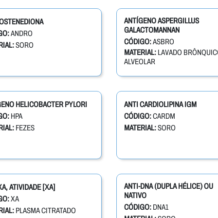
ANTÍGENO ASPERGILLUS
OSTENEDIONA
GALACTOMANNAN
GO:
ANDRO
CÓDIGO:
ASBRO
IAL:
SORO
MATERIAL:
LAVADO BRÔNQUIC
ALVEOLAR
GENO HELICOBACTER PYLORI
ANTI CARDIOLIPINA IGM
GO:
HPA
CÓDIGO:
CARDM
IAL:
FEZES
MATERIAL:
SORO
ANTI-DNA (DUPLA HÉLICE) OU
XA, ATIVIDADE [XA]
NATIVO
GO:
XA
CÓDIGO:
DNA1
IAL:
PLASMA CITRATADO