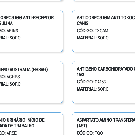
CORPOS IGG ANTI-RECEPTOR
ANTICORPOS IGM ANTI TOXO
SULINA
CANIS
GO:
ARINS
CÓDIGO:
TXCAM
IAL:
SORO
MATERIAL:
SORO
ANTIGENO CARBOHIDRATADO 
ENO AUSTRALIA (HBSAG)
15/3
GO:
AGHBS
CÓDIGO:
CA153
IAL:
SORO
MATERIAL:
SORO
IO URINÁRIO INÍCIO DE
ASPARTATO AMINO TRANSFER
ADA DE TRABALHO
(AST)
GO:
ARSEI
CÓDIGO:
TGO