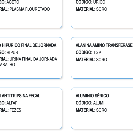
GO:
ACETO
CÓDIGO:
URICO
IAL:
PLASMA FLOURETADO
MATERIAL:
SORO
 HIPURICO FINAL DE JORNADA
ALANINA AMINO TRANSFERASE 
GO:
HIPUR
CÓDIGO:
TGP
IAL:
URINA FINAL DA JORNADA
MATERIAL:
SORO
RABALHO
1 ANTITRIPSINA FECAL
ALUMINIO SÉRICO
GO:
ALFAF
CÓDIGO:
ALUMI
IAL:
FEZES
MATERIAL:
SORO