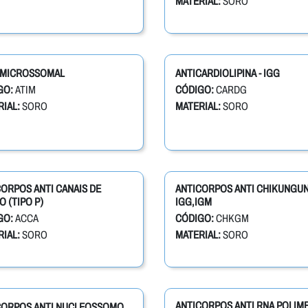
MATERIAL:
SORO
. MICROSSOMAL
ANTICARDIOLIPINA - IGG
GO:
ATIM
CÓDIGO:
CARDG
IAL:
SORO
MATERIAL:
SORO
ORPOS ANTI CANAIS DE
ANTICORPOS ANTI CHIKUNGU
O (TIPO P)
IGG,IGM
GO:
ACCA
CÓDIGO:
CHKGM
IAL:
SORO
MATERIAL:
SORO
ANTICORPOS ANTI RNA POLIM
CORPOS ANTI NUCLEOSSOMO