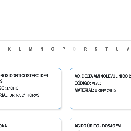
K
L
M
N
O
P
Q
R
S
T
U
V
IDROXICORTICOSTEROIDES
AC. DELTA AMINOLEVULINICO 2
S
CÓDIGO:
ALAD
GO:
17OHC
MATERIAL:
URINA 24HS
IAL:
URINA 24 HORAS
ONA
ACIDO ÚRICO - DOSAGEM