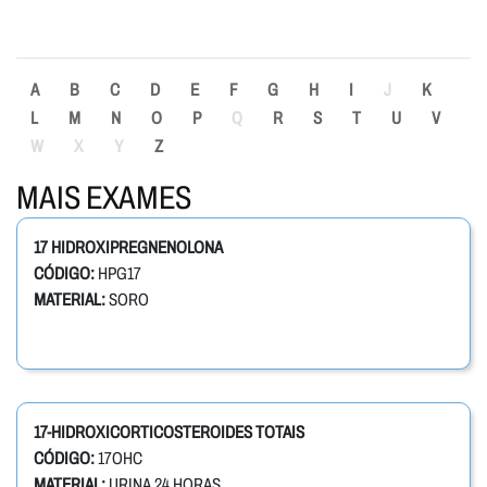
A
B
C
D
E
F
G
H
I
J
K
L
M
N
O
P
Q
R
S
T
U
V
W
X
Y
Z
MAIS EXAMES
17 HIDROXIPREGNENOLONA
CÓDIGO:
HPG17
MATERIAL:
SORO
17-HIDROXICORTICOSTEROIDES TOTAIS
CÓDIGO:
17OHC
MATERIAL:
URINA 24 HORAS