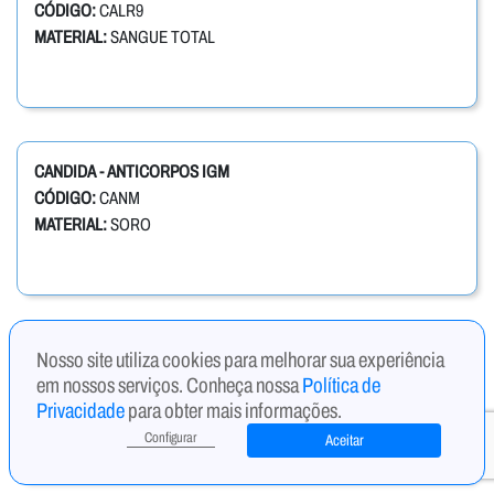
CÓDIGO:
CALR9
MATERIAL:
SANGUE TOTAL
CANDIDA - ANTICORPOS IGM
CÓDIGO:
CANM
MATERIAL:
SORO
Nosso site utiliza cookies para melhorar sua experiência
CANDIDA ALBICANS IGM, ANTICORPOS ANTI
em nossos serviços. Conheça nossa
Política de
CÓDIGO:
CAIGM
Privacidade
para obter mais informações.
MATERIAL:
SORO
Configurar
Aceitar