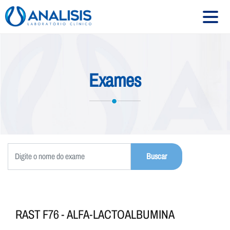
HOME
Exames
SOBRE
SERVIÇOS
EXAMES
CONVÊNIOS
UNIDADES
CONTATO
RAST F76 - ALFA-LACTOALBUMINA
Siga-nos: