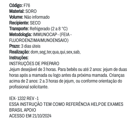
Código:
F76
Material:
SORO
Volume:
Não informado
Recipiente:
SECO
Transporte:
Refrigerado (2 a 8 °C)
Metodologia:
IMMUNOCAP - (FEIA -
FLUOROENZIMAIMUNOENSAIO)
Prazo:
3 dias úteis
Realização:
dom,seg,ter,qua,qui,sex,sab,
Instruções:
INSTRUÇÕES DE PREPARO
Jejum desejável de 3 horas. Para bebês ou até 2 anos: jejum de duas
horas após a mamada ou logo antes da próxima mamada. Crianças
acima de 2 anos: 2 a 3 horas de jejum, ou conforme orientação do
profissional solicitante.
IEX- 1332 REV -1
ESSA INSTRUÇÃO TEM COMO REFERÊNCIA HELP DE EXAMES
BRASIL APOIO
ACESSO EM 21/10/2024